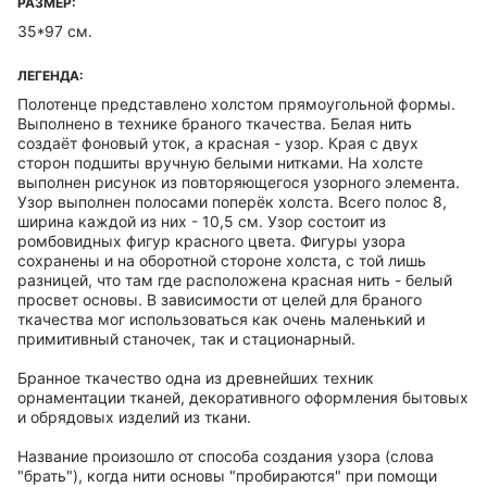
РАЗМЕР:
35*97 см.
ЛЕГЕНДА:
Полотенце представлено холстом прямоугольной формы.
Выполнено в технике браного ткачества. Белая нить
создаёт фоновый уток, а красная - узор. Края с двух
сторон подшиты вручную белыми нитками. На холсте
выполнен рисунок из повторяющегося узорного элемента.
Узор выполнен полосами поперёк холста. Всего полос 8,
ширина каждой из них - 10,5 см. Узор состоит из
ромбовидных фигур красного цвета. Фигуры узора
сохранены и на оборотной стороне холста, с той лишь
разницей, что там где расположена красная нить - белый
просвет основы. В зависимости от целей для браного
ткачества мог использоваться как очень маленький и
примитивный станочек, так и стационарный.
Бранное ткачество одна из древнейших техник
орнаментации тканей, декоративного оформления бытовых
и обрядовых изделий из ткани.
Название произошло от способа создания узора (слова
"брать"), когда нити основы "пробираются" при помощи