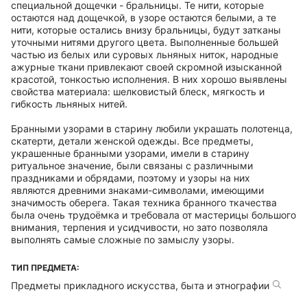
специальной дощечки - бральницы. Те нити, которые
остаются над дощечкой, в узоре остаются белыми, а те
нити, которые остались внизу бральницы, будут затканы
уточными нитями другого цвета. Выполненные большей
частью из белых или суровых льняных ниток, народные
ажурные ткани привлекают своей скромной изысканной
красотой, тонкостью исполнения. В них хорошо выявлены
свойства материала: шелковистый блеск, мягкость и
гибкость льняных нитей.
Бранными узорами в старину любили украшать полотенца,
скатерти, детали женской одежды. Все предметы,
украшенные бранными узорами, имели в старину
ритуальное значение, были связаны с различными
праздниками и обрядами, поэтому и узоры на них
являются древними знаками-символами, имеющими
значимость оберега. Такая техника бранного ткачества
была очень трудоёмка и требовала от мастерицы большого
внимания, терпения и усидчивости, но зато позволяла
выполнять самые сложные по замыслу узоры.
ТИП ПРЕДМЕТА:
Предметы прикладного искусства, быта и этнографии