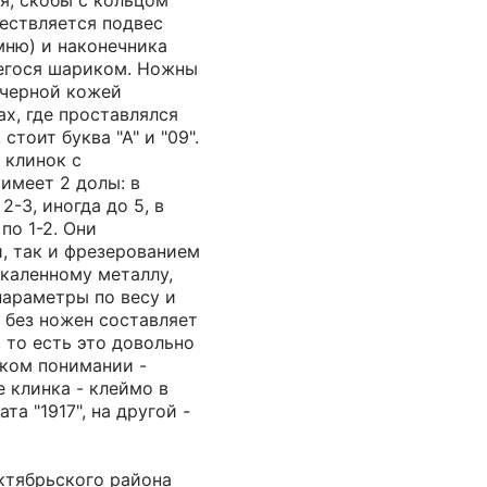
я, скобы с кольцом
ествляется подвес
мню) и наконечника
егося шариком. Ножны
 черной кожей
ах, где проставлялся
стоит буква "А" и "09".
 клинок с
имеет 2 долы: в
2-3, иногда до 5, в
по 1-2. Они
, так и фрезерованием
каленному металлу,
параметры по весу и
 без ножен составляет
 то есть это довольно
ском понимании -
е клинка - клеймо в
та "1917", на другой -
ктябрьского района