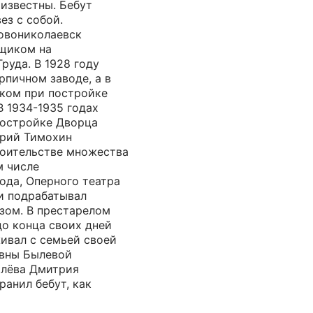
известны. Бебут
ез с собой.
овониколаевск
щиком на
руда. В 1928 году
рпичном заводе, а в
иком при постройке
 1934-1935 годах
постройке Дворца
трий Тимохин
роительстве множества
м числе
ода, Оперного театра
и подрабатывал
зом. В престарелом
до конца своих дней
живал с семьей своей
евны Былевой
ылёва Дмитрия
ранил бебут, как