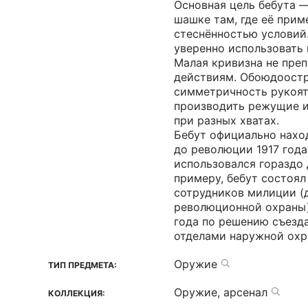
Основная цель бебута 
шашке там, где её прим
стеснённостью условий.
уверенно использовать 
Малая кривизна не пре
действиям. Обоюдоостр
симметричность рукоят
производить режущие и
при разных хватах.
Бебут официально нахо
до революции 1917 года
использовался гораздо 
примеру, бебут состоя
сотрудников милиции (
революционной охраны) 
года по решению съезд
отделами наружной охр
Оружие
ТИП ПРЕДМЕТА:
Оружие, арсенал
КОЛЛЕКЦИЯ: