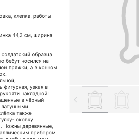
овка, клепка, работы
инка 44,2 см, ширина
 солдатский образца
ою бебут носился на
ной пряжки, а в конном
ок.
льной,
ь фигурная, узкая в
рукояти накладной:
ашенные в чёрный
я латунными
клёпка также
тулку- оковку
а). Ножны деревянные,
таллическим прибором.