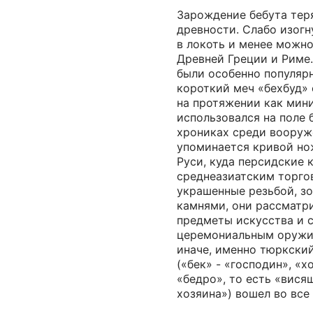
Зарождение бебута теря
древности. Слабо изог
в локоть и менее можн
Древней Греции и Риме.
были особенно популярн
короткий меч «бехбуд»
на протяжении как мини
использовался на поле 
хрониках среди вооруж
упоминается кривой нож
Руси, куда персидские 
среднеазиатским торго
украшенные резьбой, з
камнями, они рассматри
предметы искусства и 
церемониальным оружие
иначе, именно тюркски
(«бек» - «господин», «хо
«бедро», то есть «вися
хозяина») вошел во все