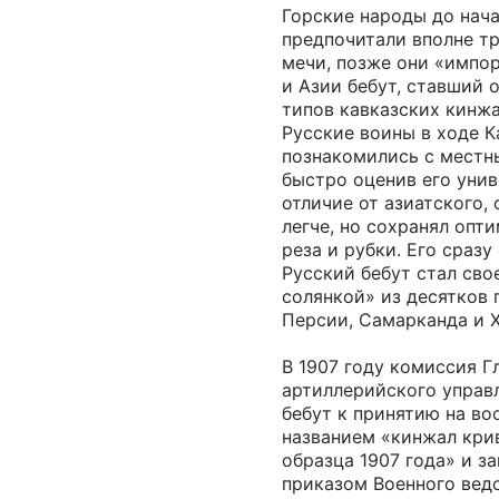
Горские народы до начал
предпочитали вполне т
мечи, позже они «импо
и Азии бебут, ставший 
типов кавказских кинжа
Русские воины в ходе К
познакомились с местн
быстро оценив его унив
отличие от азиатского,
легче, но сохранял опт
реза и рубки. Его сразу
Русский бебут стал св
солянкой» из десятков 
Персии, Самарканда и 
В 1907 году комиссия Г
артиллерийского управ
бебут к принятию на в
названием «кинжал кри
образца 1907 года» и з
приказом Военного вед