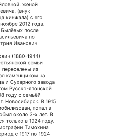
йловной, женой
евича, (внук
ца кинжала) с его
ноябре 2012 года.
е Былёвых после
асильевича по
итрия Иванович
вич (1880-1944)
естьянской семьи
 переселены из
тал каменщиком на
да и Сухарного завода
иком Русско-японской
08 году с семьёй
г. Новосибирск. В 1915
мобилизован, попал в
обыл около 3-х лет. В
я только в 1924 году.
биографии Тимохина
риод с 1917 по 1924