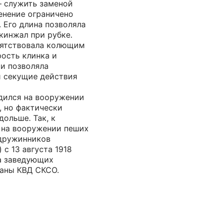
— служить заменой
енение ограничено
 Его длина позволяла
кинжал при рубке.
пятствовала колющим
ость клинка и
и позволяла
 секущие действия
дился на вооружении
, но фактически
дольше. Так, к
л на вооружении пеших
дружинников
с 13 августа 1918
а заведующих
аны КВД СКСО.