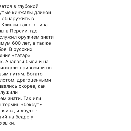
ется в глубокой
нутые кинжалы длиной
о обнаружить в
 Клинки такого типа
ы в Персии, где
 служил оружием знати
мум 600 лет, а также
боя. В русских
ения «татар»
. Аналоги были и на
кинжалы привозили по
вым путям. Богато
олотом, драгоценными
вались скорее, как
служили
м знати. Так или
й термин «бекбут»
зяин», и «буд» -
щий на бедре у
 языки.