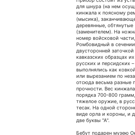
Прибор состоит из усть
для шнура (на нем осущ
кинжала к поясному ре
(мысика), заканчивающ
деревянные, обтянутые
(заменителем). На ножн
номер войсковой части, 
Ромбовидный в сечении
двусторонней заточкой 
кавказских образцах их 
русских и персидских – 
выполнялись как ковкой
или вырезанием по неза
отсюда весьма разные 
прочности. Вес кинжала
порядка 700-800 грамм,
тяжелое оружие, в рус
тесак. На одной сторон
виде орла и короны, и да
две буквы "А".
Бебут подарен музею О