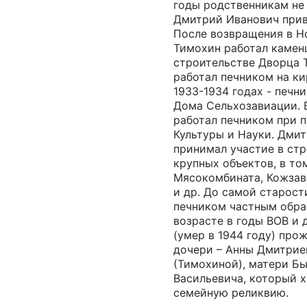
годы родственникам не 
Дмитрий Иванович прив
После возвращения в Н
Тимохин работал камен
строительстве Дворца Т
работал печником на ки
1933-1934 годах - печн
Дома Сельхозавиации. В
работал печником при 
Культуры и Науки. Дми
принимал участие в ст
крупных объектов, в то
Мясокомбината, Кожзав
и др. До самой старост
печником частным обра
возрасте в годы ВОВ и 
(умер в 1944 году) про
дочери – Анны Дмитри
(Тимохиной), матери Б
Васильевича, который х
семейную реликвию.