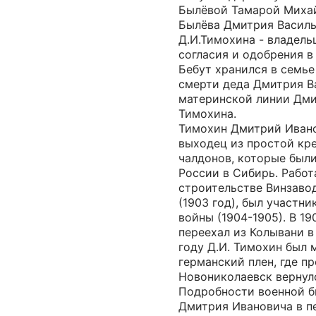
Былёвой Тамарой Миха
Былёва Дмитрия Василь
Д.И.Тимохина - владель
согласия и одобрения в 
Бебут хранился в семь
смерти деда Дмитрия В
материнской линии Дм
Тимохина.
Тимохин Дмитрий Ивано
выходец из простой кр
чалдонов, которые были
России в Сибирь. Рабо
строительстве Винзаво
(1903 год), был участн
войны (1904-1905). В 19
переехал из Колывани в 
году Д.И. Тимохин был 
германский плен, где пр
Новониколаевск вернулс
Подробности военной 
Дмитрия Ивановича в пе