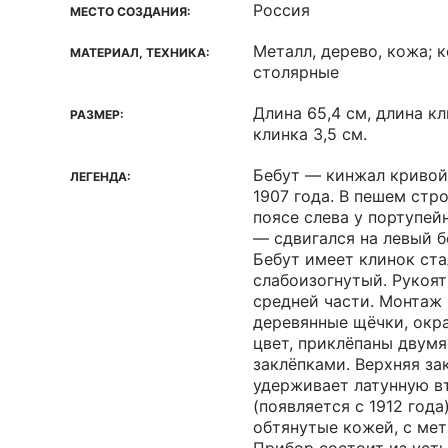
Россия
МЕСТО СОЗДАНИЯ:
Металл, дерево, кожа; к
МАТЕРИАЛ, ТЕХНИКА:
столярные
Длина 65,4 см, длина кл
РАЗМЕР:
клинка 3,5 см.
Бебут — кинжал кривой
ЛЕГЕНДА:
1907 года. В пешем стр
поясе слева у портупей
— сдвигался на левый б
Бебут имеет клинок ста
слабоизогнутый. Рукоят
средней части. Монтаж 
деревянные щёчки, окр
цвет, приклёпаны двум
заклёпками. Верхняя за
удерживает латунную в
(появляется с 1912 год
обтянутые кожей, с ме