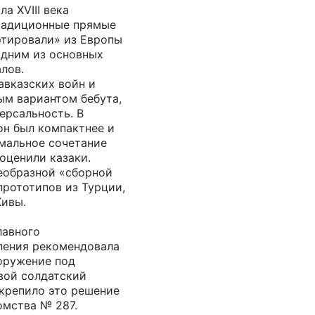
а XVIII века
радиционные прямые
ртировали» из Европы
одним из основных
лов.
авказских войн и
ым вариантом бебута,
ерсальность. В
 он был компактнее и
имальное сочетание
 оценили казаки.
оеобразной «сборной
прототипов из Турции,
Хивы.
лавного
ления рекомендовала
ооружение под
вой солдатский
акрепило это решение
омства № 287.