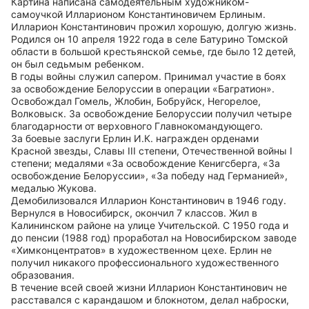
Картина написана самодеятельным художником-
самоучкой Илларионом Константиновичем Ерлиным.
Илларион Константинович прожил хорошую, долгую жизнь.
Родился он 10 апреля 1922 года в селе Батурино Томской
области в большой крестьянской семье, где было 12 детей,
он был седьмым ребенком.
В годы войны служил сапером. Принимал участие в боях
за освобождение Белоруссии в операции «Багратион».
Освобождал Гомель, Жлобин, Бобруйск, Негорелое,
Волковыск. За освобождение Белоруссии получил четыре
благодарности от верховного Главнокомандующего.
За боевые заслуги Ерлин И.К. награжден орденами
Красной звезды, Славы III степени, Отечественной войны I
степени; медалями «За освобождение Кенигсберга, «За
освобождение Белоруссии», «За победу над Германией»,
медалью Жукова.
Демобилизовался Илларион Константинович в 1946 году.
Вернулся в Новосибирск, окончил 7 классов. Жил в
Калининском районе на улице Учительской. С 1950 года и
до пенсии (1988 год) проработал на Новосибирском заводе
«Химконцентратов» в художественном цехе. Ерлин не
получил никакого профессионального художественного
образования.
В течение всей своей жизни Илларион Константинович не
расставался с карандашом и блокнотом, делал наброски,