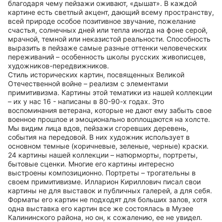
благодаря чему пейзажи оживают, «дышат». В каждой
картине есть светлый акцент, дающий всему пространству,
всей природе особое позитивное звучание, пожелание
счастья, солнечных дней или тепла иногда на фоне серой,
мрачной, темной или неказистой реальности. Способность
выразить в пейзаже самые разные оттенки человеческих
переживаний – особенность школы русских живописцев,
художников-передвижников.
Стиль исторических картин, посвященных Великой
Отечественной войне – реализм с элементами
примитивизма. Картины этой тематики из нашей коллекции
– их у нас 16 - написаны в 80-90-х годах. Это
воспоминания ветерана, которые не дают ему забыть свое
военное прошлое и эмоционально воплощаются на холсте.
Мы видим лица вдов, пейзажи сгоревших деревень,
события на передовой. В них художник использует в
основном темные (коричневые, зеленые, черные) краски.
24 картины нашей коллекции – натюрморты, портреты,
бытовые сценки. Многие его картины интересно
выстроены композиционно. Портреты – трогательны в
своем примитивизме. Илларион Кириллович писал свои
картины не для выставок и публичных галерей, а для себя.
Форматы его картин не подходят для больших залов, хотя
одна выставка его картин все же состоялась в Музее
Калининского района, но он, к сожалению, ее не увидел.