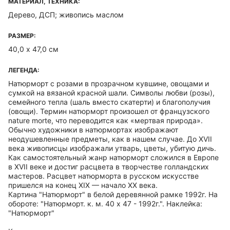
МАТЕРИАЛ, ТЕХНИКА:
Дерево, ДСП; живопись маслом
РАЗМЕР:
40,0 х 47,0 см
ЛЕГЕНДА:
Натюрморт с розами в прозрачном кувшине, овощами и
сумкой на вязаной красной шали. Символы любви (розы),
семейного тепла (шаль вместо скатерти) и благополучия
(овощи). Термин натюрморт произошел от французского
nature morte, что переводится как «мертвая природа».
Обычно художники в натюрмортах изображают
неодушевленные предметы, как в нашем случае. До XVII
века живописцы изображали утварь, цветы, убитую дичь.
Как самостоятельный жанр натюрморт сложился в Европе
в XVII веке и достиг расцвета в творчестве голландских
мастеров. Расцвет натюрморта в русском искусстве
пришелся на конец XIX — начало XX века.
Картина "Натюрморт" в белой деревянной рамке 1992г. На
обороте: "Натюрморт. к. м. 40 х 47 - 1992г.". Наклейка:
"Натюрморт"