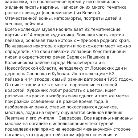
зарисовки, а в послевоенное время у него появилось
желание писать картины. Написал он их много, тематика
разная: эпизоды (воспоминания) из Великой
Отечественной войны, натюрморты, портреты детей и
женщин, пейзажи.
Всего коллекция музея насчитывает 92 тематические
картины и 14 этюдов художника. Большая часть картин –
пейзажи, основная тема которых – природа родного края.
По названию некоторых картин и по схожести мест можно
определить, что свои пейзажи Илларион Константинович
писал в окрестностях речек Барлак и Пашенка в
Калининском районе города Новосибирска и в
Новосибирской области, неподалеку от Ломовских дач и
деревень Сосновка и Кубовая. Их в коллекции - 52
пейзажа и 14 этюдов, самый ранний датирован 1955 годом.
Он пишет одни и те же места, поразившие его своей
красотой. Художник любит работать с цветом, ищет
различные краски в изображении одного и того же места
при разном освещении и в разное время года. В
изображении речки, старых покосившихся домиков,
мостика, лодки на берегу ощущается сильное влияние
Левитана и его учителя - Саврасова. Все картины написаны
маслом на оргалите с использованием текстурной
подмалевки или прямо на неровной «изнаночной» стороне
оргалита, что придает пейзажам эффект свечения, и