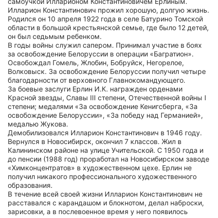
самоучкой Илларионом Константиновичем Ерлиным.
Илларион Константинович прожил хорошую, долгую жизнь.
Родился он 10 апреля 1922 года в селе Батурино Томской
области в большой крестьянской семье, где было 12 детей,
он был седьмым ребенком.
В годы войны служил сапером. Принимал участие в боях
за освобождение Белоруссии в операции «Багратион».
Освобождал Гомель, Жлобин, Бобруйск, Негорелое,
Волковыск. За освобождение Белоруссии получил четыре
благодарности от верховного Главнокомандующего.
За боевые заслуги Ерлин И.К. награжден орденами
Красной звезды, Славы III степени, Отечественной войны I
степени; медалями «За освобождение Кенигсберга, «За
освобождение Белоруссии», «За победу над Германией»,
медалью Жукова.
Демобилизовался Илларион Константинович в 1946 году.
Вернулся в Новосибирск, окончил 7 классов. Жил в
Калининском районе на улице Учительской. С 1950 года и
до пенсии (1988 год) проработал на Новосибирском заводе
«Химконцентратов» в художественном цехе. Ерлин не
получил никакого профессионального художественного
образования.
В течение всей своей жизни Илларион Константинович не
расставался с карандашом и блокнотом, делал наброски,
зарисовки, а в послевоенное время у него появилось