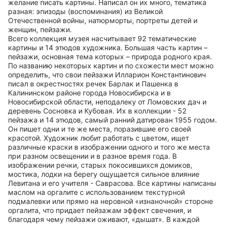
желание писать картины. Написал он их много, тематика
разная: эпизоды (воспоминания) из Великой
Отечественной войны, натюрморты, портреты детей и
женщин, пейзажи.
Всего коллекция музея насчитывает 92 тематические
картины и 14 этюдов художника. Большая часть картин –
пейзажи, основная тема которых – природа родного края.
По названию некоторых картин и по схожести мест можно
определить, что свои пейзажи Илларион Константинович
писал в окрестностях речек Барлак и Пашенка в
Калининском районе города Новосибирска и в
Новосибирской области, неподалеку от Ломовских дач и
деревень Сосновка и Кубовая. Их в коллекции - 52
пейзажа и 14 этюдов, самый ранний датирован 1955 годом.
Он пишет одни и те же места, поразившие его своей
красотой. Художник любит работать с цветом, ищет
различные краски в изображении одного и того же места
при разном освещении и в разное время года. В
изображении речки, старых покосившихся домиков,
мостика, лодки на берегу ощущается сильное влияние
Левитана и его учителя - Саврасова. Все картины написаны
маслом на оргалите с использованием текстурной
подмалевки или прямо на неровной «изнаночной» стороне
оргалита, что придает пейзажам эффект свечения, и
благодаря чему пейзажи оживают, «дышат». В каждой