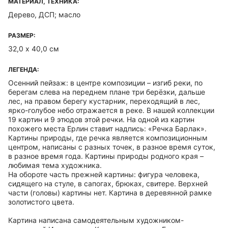
МАТЕРИАЛ, ТЕХНИКА:
Дерево, ДСП; масло
РАЗМЕР:
32,0 х 40,0 см
ЛЕГЕНДА:
Осенний пейзаж: в центре композиции – изгиб реки, по
берегам слева на переднем плане три берёзки, дальше
лес, на правом берегу кустарник, переходящий в лес,
ярко-голубое небо отражается в реке. В нашей коллекции
19 картин и 9 этюдов этой речки. На одной из картин
похожего места Ерлин ставит надпись: «Речка Барлак».
Картины природы, где речка является композиционным
центром, написаны с разных точек, в разное время суток,
в разное время года. Картины природы родного края –
любимая тема художника.
На обороте часть прежней картины: фигура человека,
сидящего на стуле, в сапогах, брюках, свитере. Верхней
части (головы) картины нет. Картина в деревянной рамке
золотистого цвета.
Картина написана самодеятельным художником-