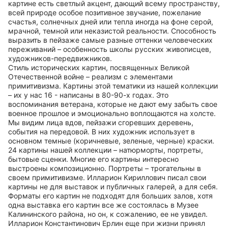
картине есть светлый акцент, дающий всему пространству,
всей природе особое позитивное звучание, пожелание
счастья, солнечных дней или тепла иногда на фоне серой,
мрачной, темной или неказистой реальности. Способность
выразить в пейзаже самые разные оттенки человеческих
переживаний – особенность школы русских живописцев,
художников-передвижников.
Стиль исторических картин, посвященных Великой
Отечественной войне – реализм с элементами
примитивизма. Картины этой тематики из нашей коллекции
– их у нас 16 - написаны в 80-90-х годах. Это
воспоминания ветерана, которые не дают ему забыть свое
военное прошлое и эмоционально воплощаются на холсте.
Мы видим лица вдов, пейзажи сгоревших деревень,
события на передовой. В них художник использует в
основном темные (коричневые, зеленые, черные) краски.
24 картины нашей коллекции – натюрморты, портреты,
бытовые сценки. Многие его картины интересно
выстроены композиционно. Портреты – трогательны в
своем примитивизме. Илларион Кириллович писал свои
картины не для выставок и публичных галерей, а для себя.
Форматы его картин не подходят для больших залов, хотя
одна выставка его картин все же состоялась в Музее
Калининского района, но он, к сожалению, ее не увидел.
Илларион Константинович Ерлин еще при жизни принял