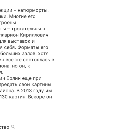
екции – натюрморты,
ки. Многие его
троены
ты – трогательны в
лларион Кириллович
для выставок и
ля себя. Форматы его
 больших залов, хотя
ин все же состоялась в
она, но он, к
л.
ич Ерлин еще при
предать свои картины
айона. В 2013 году им
130 картин. Вскоре он
ство