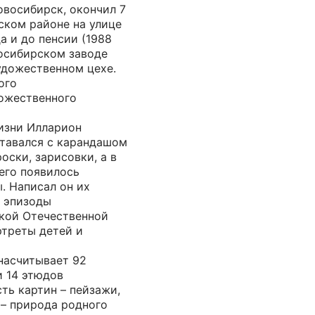
Новосибирск, окончил 7
ском районе на улице
а и до пенсии (1988
восибирском заводе
удожественном цехе.
ого
ожественного
жизни Илларион
ставался с карандашом
оски, зарисовки, а в
его появилось
. Написал он их
: эпизоды
икой Отечественной
ртреты детей и
насчитывает 92
и 14 этюдов
ть картин – пейзажи,
 – природа родного