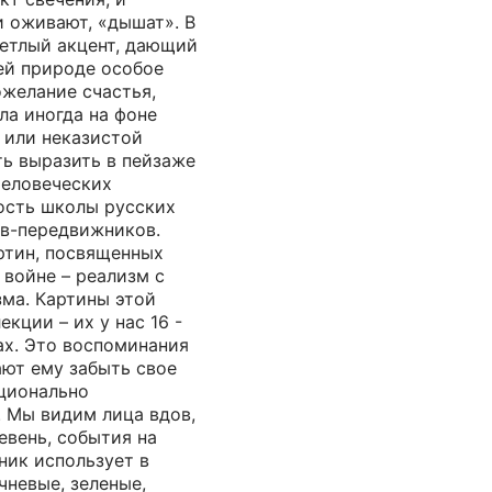
и оживают, «дышат». В
ветлый акцент, дающий
ей природе особое
ожелание счастья,
ла иногда на фоне
 или неказистой
ть выразить в пейзаже
человеческих
ость школы русских
в-передвижников.
ртин, посвященных
войне – реализм с
ма. Картины этой
кции – их у нас 16 -
ах. Это воспоминания
ают ему забыть свое
ционально
. Мы видим лица вдов,
евень, события на
ник использует в
чневые, зеленые,