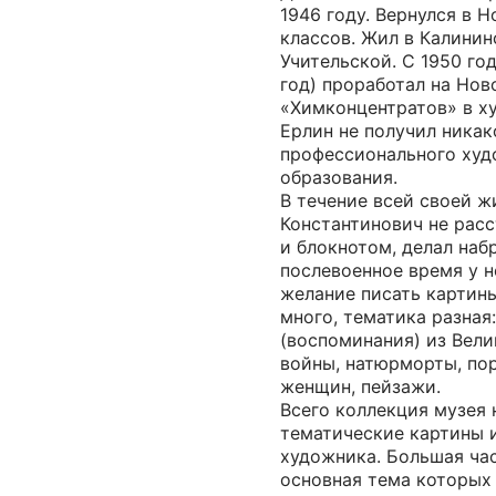
1946 году. Вернулся в 
классов. Жил в Калинин
Учительской. С 1950 год
год) проработал на Но
«Химконцентратов» в х
Ерлин не получил никак
профессионального худ
образования.
В течение всей своей 
Константинович не рас
и блокнотом, делал набр
послевоенное время у н
желание писать картины
много, тематика разная
(воспоминания) из Вел
войны, натюрморты, по
женщин, пейзажи.
Всего коллекция музея 
тематические картины 
художника. Большая час
основная тема которых