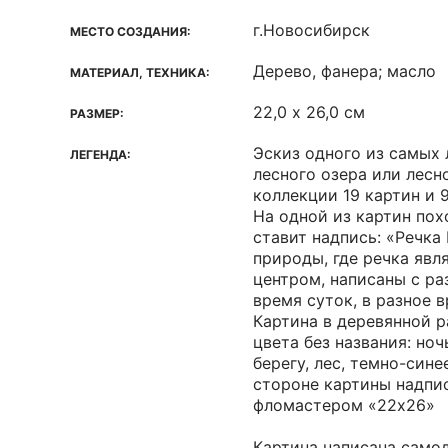
г.Новосибирск
МЕСТО СОЗДАНИЯ:
Дерево, фанера; масло
МАТЕРИАЛ, ТЕХНИКА:
22,0 х 26,0 см
РАЗМЕР:
Эскиз одного из самых
ЛЕГЕНДА:
лесного озера или лесн
коллекции 19 картин и 
На одной из картин по
ставит надпись: «Речка
природы, где речка яв
центром, написаны с ра
время суток, в разное в
Картина в деревянной 
цвета без названия: ноч
берегу, лес, темно-сине
стороне картины надпи
фломастером «22х26»
Картина написана само