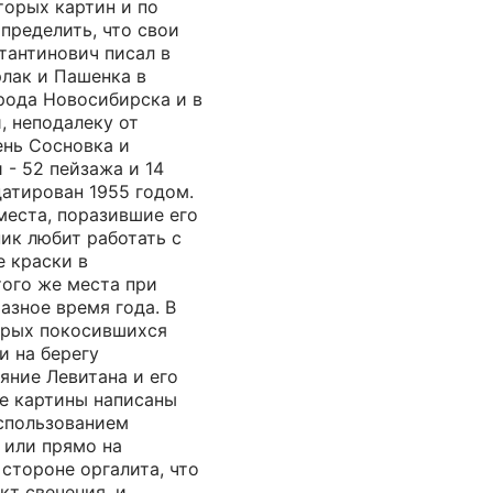
торых картин и по
пределить, что свои
тантинович писал в
рлак и Пашенка в
рода Новосибирска и в
, неподалеку от
ень Сосновка и
 - 52 пейзажа и 14
атирован 1955 годом.
места, поразившие его
ик любит работать с
е краски в
того же места при
азное время года. В
арых покосившихся
и на берегу
яние Левитана и его
се картины написаны
использованием
 или прямо на
стороне оргалита, что
т свечения, и