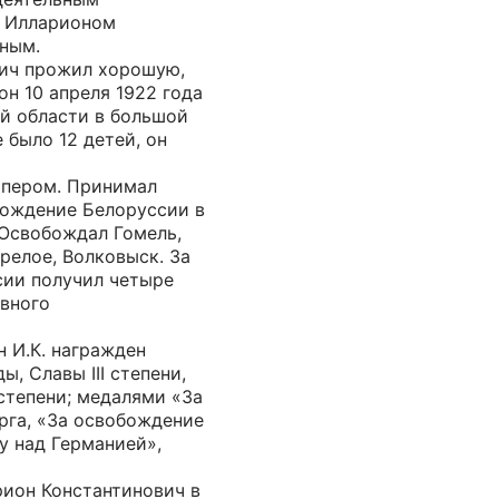
 Илларионом
ным.
ич прожил хорошую,
он 10 апреля 1922 года
ой области в большой
 было 12 детей, он
апером. Принимал
бождение Белоруссии в
 Освобождал Гомель,
релое, Волковыск. За
ии получил четыре
овного
н И.К. награжден
, Славы III степени,
степени; медалями «За
рга, «За освобождение
у над Германией»,
ион Константинович в