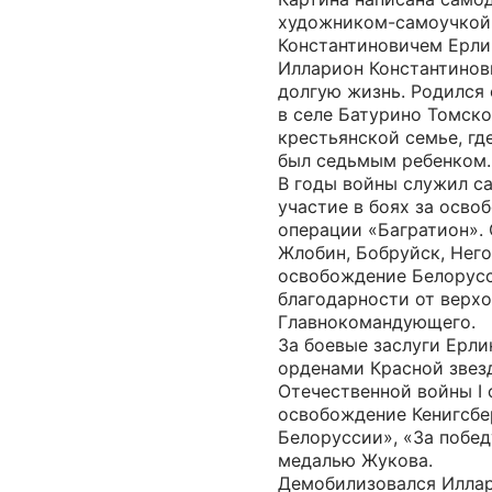
художником-самоучкой
Константиновичем Ерли
Илларион Константинов
долгую жизнь. Родился 
в селе Батурино Томск
крестьянской семье, где
был седьмым ребенком.
В годы войны служил с
участие в боях за осво
операции «Багратион».
Жлобин, Бобруйск, Него
освобождение Белорусс
благодарности от верх
Главнокомандующего.
За боевые заслуги Ерли
орденами Красной звезды
Отечественной войны I 
освобождение Кенигсбе
Белоруссии», «За побед
медалью Жукова.
Демобилизовался Иллар