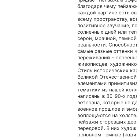
благодаря чему пейзаж
каждой картине есть с
всему пространству, вс
позитивное звучание, п
солнечных дней или теп
серой, мрачной, темной
реальности. Способнос
самые разные оттенки 
переживаний – особенн
живописцев, художнико
Стиль исторических ка
Великой Отечественной 
элементами примитивиз
тематики из нашей колле
написаны в 80-90-х год
ветерана, которые не д
военное прошлое и эмо
воплощаются на холсте
пейзажи сгоревших дер
передовой. В них худож
основном темные (кори