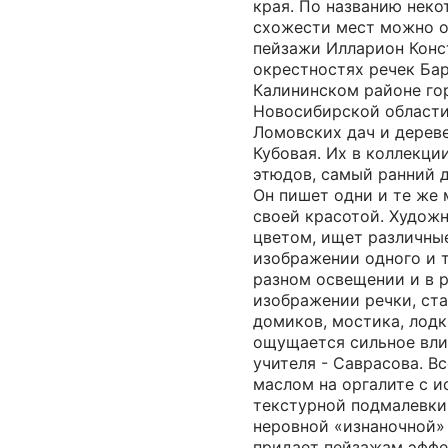
края. По названию неко
схожести мест можно о
пейзажи Илларион Конс
окрестностях речек Ба
Калининском районе го
Новосибирской области
Ломовских дач и дерев
Кубовая. Их в коллекции
этюдов, самый ранний д
Он пишет одни и те же 
своей красотой. Художн
цветом, ищет различны
изображении одного и 
разном освещении и в р
изображении речки, ст
домиков, мостика, лодк
ощущается сильное вли
учителя - Саврасова. В
маслом на оргалите с 
текстурной подмалевки
неровной «изнаночной» 
придает пейзажам эффек