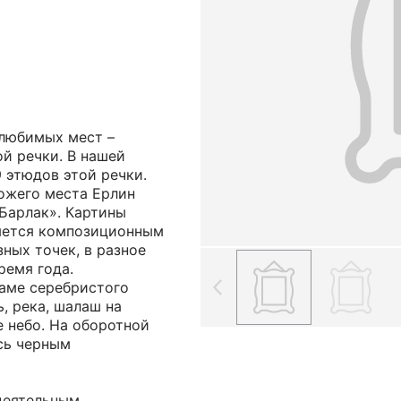
 любимых мест –
ой речки. В нашей
9 этюдов этой речки.
хожего места Ерлин
 Барлак». Картины
ляется композиционным
зных точек, в разное
ремя года.
раме серебристого
ь, река, шалаш на
е небо. На оборотной
сь черным
деятельным