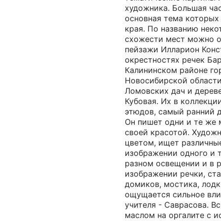
художника. Большая час
основная тема которых
края. По названию неко
схожести мест можно о
пейзажи Илларион Конс
окрестностях речек Ба
Калининском районе го
Новосибирской области
Ломовских дач и дерев
Кубовая. Их в коллекции
этюдов, самый ранний д
Он пишет одни и те же 
своей красотой. Художн
цветом, ищет различны
изображении одного и 
разном освещении и в р
изображении речки, ст
домиков, мостика, лодк
ощущается сильное вли
учителя - Саврасова. В
маслом на оргалите с 