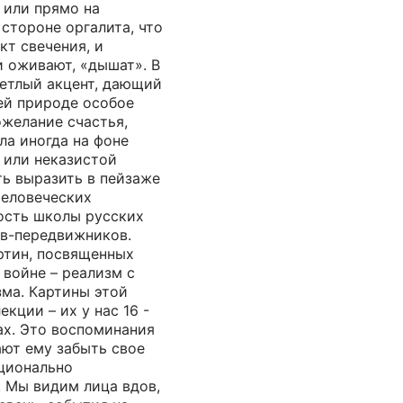
 или прямо на
стороне оргалита, что
т свечения, и
и оживают, «дышат». В
ветлый акцент, дающий
ей природе особое
ожелание счастья,
ла иногда на фоне
 или неказистой
ть выразить в пейзаже
человеческих
ость школы русских
в-передвижников.
ртин, посвященных
войне – реализм с
ма. Картины этой
кции – их у нас 16 -
ах. Это воспоминания
ают ему забыть свое
ционально
. Мы видим лица вдов,