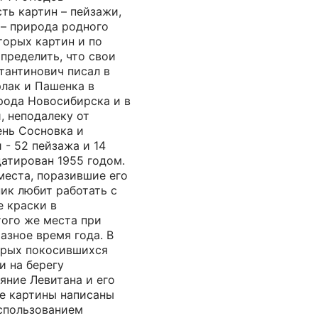
ть картин – пейзажи,
 – природа родного
торых картин и по
пределить, что свои
тантинович писал в
рлак и Пашенка в
рода Новосибирска и в
, неподалеку от
ень Сосновка и
 - 52 пейзажа и 14
атирован 1955 годом.
места, поразившие его
ик любит работать с
е краски в
того же места при
азное время года. В
арых покосившихся
и на берегу
яние Левитана и его
се картины написаны
использованием