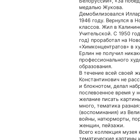
Белоруссии», «За побед
медалью Жукова.
Демобилизовался Иллар
1946 году. Вернулся в 
классов. Жил в Калинин
Учительской. С 1950 год
год) проработал на Но
«Химконцентратов» в х
Ерлин не получил никак
профессионального худ
образования.
В течение всей своей 
Константинович не рас
и блокнотом, делал набр
послевоенное время у н
желание писать картины
много, тематика разная
(воспоминания) из Вел
войны, натюрморты, по
женщин, пейзажи.
Всего коллекция музея 
тематические картины 