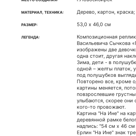
Дерево, картон, краска
МАТЕРИАЛ, ТЕХНИКА:
53,0 х 46,0 см
РАЗМЕР:
Композиционная реплик
ЛЕГЕНДА:
Васильевича Сычкова «
изображены две девочки
одна стоит, другая накл
Зима, дети - в полушубк
одной – желты платок, у
под полушубков выгляд
Повторено все, кроме о
картины меняется, пото
повзрослевшие грустны
улыбаются, скорее они 
кого-то провожают.
Картина "На Ине" на ка
деревянной рамке белог
надпись: "54 см х 46 см
Ерлин "На Ине" знак тр