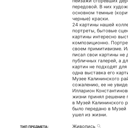
пейзажи сгоревших дер
передовой. В них худож
основном темные (кори
черные) краски.
24 картины нашей колл
портреты, бытовые сцен
картины интересно выс
композиционно. Портре
своем примитивизме. И
писал свои картины не 
публичных галерей, а д
картин не подходят для
одна выставка его карт
Музее Калининского рай
сожалению, ее не увиде
Илларион Константинов
жизни принял решение 
в Музей Калининского р
было передано в Музей 
ушел из жизни.
Живопись
ТИП ПРЕДМЕТА: