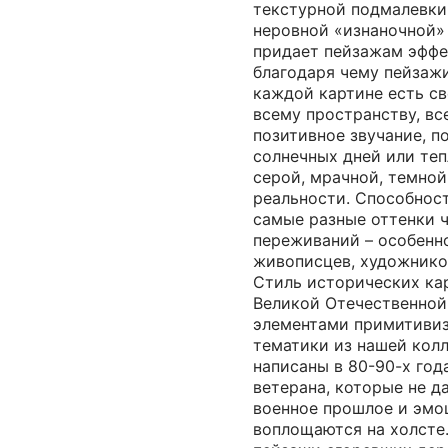
текстурной подмалевки
неровной «изнаночной» 
придает пейзажам эффек
благодаря чему пейзаж
каждой картине есть с
всему пространству, вс
позитивное звучание, п
солнечных дней или теп
серой, мрачной, темной
реальности. Способнос
самые разные оттенки 
переживаний – особенн
живописцев, художнико
Стиль исторических ка
Великой Отечественной 
элементами примитивиз
тематики из нашей колле
написаны в 80-90-х год
ветерана, которые не д
военное прошлое и эмо
воплощаются на холсте