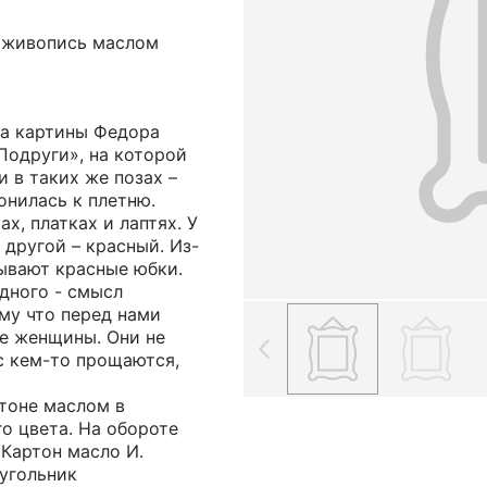
; живопись маслом
а картины Федора
Подруги», на которой
 в таких же позах –
онилась к плетню.
ах, платках и лаптях. У
 другой – красный. Из-
ывают красные юбки.
дного - смысл
му что перед нами
е женщины. Они не
с кем-то прощаются,
ртоне маслом в
о цвета. На обороте
 Картон масло И.
еугольник