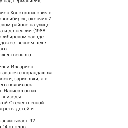
у над Германией»,
ион Константинович в
Новосибирск, окончил 7
ском районе на улице
а и до пенсии (1988
восибирском заводе
удожественном цехе.
ого
ожественного
жизни Илларион
ставался с карандашом
оски, зарисовки, а в
его появилось
. Написал он их
: эпизоды
икой Отечественной
ртреты детей и
насчитывает 92
и 14 этюдов