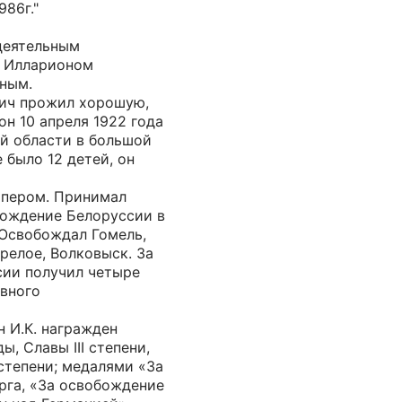
986г."
деятельным
 Илларионом
ным.
ич прожил хорошую,
он 10 апреля 1922 года
ой области в большой
 было 12 детей, он
апером. Принимал
бождение Белоруссии в
 Освобождал Гомель,
релое, Волковыск. За
ии получил четыре
овного
н И.К. награжден
, Славы III степени,
степени; медалями «За
рга, «За освобождение