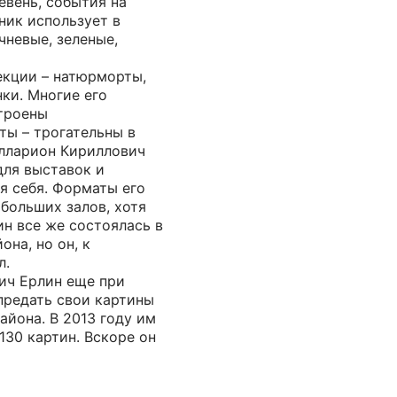
евень, события на
ник использует в
чневые, зеленые,
екции – натюрморты,
ки. Многие его
троены
ты – трогательны в
лларион Кириллович
для выставок и
ля себя. Форматы его
 больших залов, хотя
ин все же состоялась в
она, но он, к
л.
ич Ерлин еще при
предать свои картины
айона. В 2013 году им
130 картин. Вскоре он