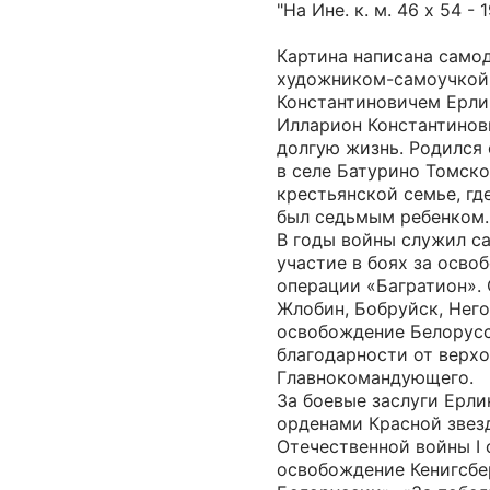
"На Ине. к. м. 46 х 54 - 1
Картина написана само
художником-самоучкой
Константиновичем Ерли
Илларион Константинов
долгую жизнь. Родился 
в селе Батурино Томск
крестьянской семье, где
был седьмым ребенком.
В годы войны служил с
участие в боях за осво
операции «Багратион».
Жлобин, Бобруйск, Него
освобождение Белорусс
благодарности от верх
Главнокомандующего.
За боевые заслуги Ерли
орденами Красной звезды
Отечественной войны I 
освобождение Кенигсбе