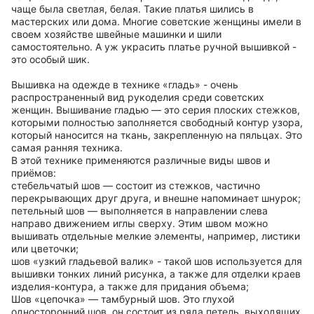
чаще была светлая, белая. Такие платья шились в
мастерских или дома. Многие советские женщины имели в
своем хозяйстве швейные машинки и шили
самостоятельно. А уж украсить платье ручной вышивкой -
это особый шик.
Вышивка на одежде в технике «гладь» - очень
распространенный вид рукоделия среди советских
женщин. Вышивание гладью — это серия плоских стежков,
которыми полностью заполняется свободный контур узора,
который наносится на ткань, закрепленную на пяльцах. Это
самая ранняя техника.
В этой технике применяются различные виды швов и
приёмов:
стебельчатый шов — состоит из стежков, частично
перекрывающих друг друга, и внешне напоминает шнурок;
петельный шов — выполняется в направлении слева
направо движением иглы сверху. Этим швом можно
вышивать отдельные мелкие элементы, например, листики
или цветочки;
шов «узкий гладьевой валик» - такой шов используется для
вышивки тонких линий рисунка, а также для отделки краев
изделия-контура, а также для придания объема;
Шов «цепочка» — тамбурный шов. Это глухой
односторонний шов, он состоит из ряда петель, выходящих