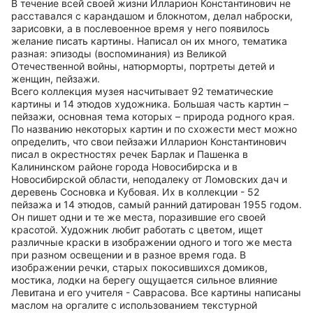
В течение всей своей жизни Илларион Константинович не
расставался с карандашом и блокнотом, делал наброски,
зарисовки, а в послевоенное время у него появилось
желание писать картины. Написал он их много, тематика
разная: эпизоды (воспоминания) из Великой
Отечественной войны, натюрморты, портреты детей и
женщин, пейзажи.
Всего коллекция музея насчитывает 92 тематические
картины и 14 этюдов художника. Большая часть картин –
пейзажи, основная тема которых – природа родного края.
По названию некоторых картин и по схожести мест можно
определить, что свои пейзажи Илларион Константинович
писал в окрестностях речек Барлак и Пашенка в
Калининском районе города Новосибирска и в
Новосибирской области, неподалеку от Ломовских дач и
деревень Сосновка и Кубовая. Их в коллекции - 52
пейзажа и 14 этюдов, самый ранний датирован 1955 годом.
Он пишет одни и те же места, поразившие его своей
красотой. Художник любит работать с цветом, ищет
различные краски в изображении одного и того же места
при разном освещении и в разное время года. В
изображении речки, старых покосившихся домиков,
мостика, лодки на берегу ощущается сильное влияние
Левитана и его учителя - Саврасова. Все картины написаны
маслом на оргалите с использованием текстурной