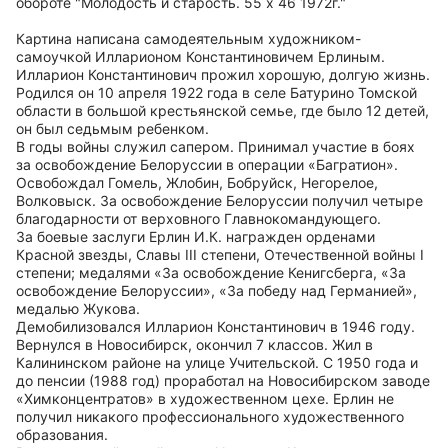
обороте "Молодость и старость. 55 х 46 1972г."
Картина написана самодеятельным художником-
самоучкой Илларионом Константиновичем Ерлиным.
Илларион Константинович прожил хорошую, долгую жизнь.
Родился он 10 апреля 1922 года в селе Батурино Томской
области в большой крестьянской семье, где было 12 детей,
он был седьмым ребенком.
В годы войны служил сапером. Принимал участие в боях
за освобождение Белоруссии в операции «Багратион».
Освобождал Гомель, Жлобин, Бобруйск, Негорелое,
Волковыск. За освобождение Белоруссии получил четыре
благодарности от верховного Главнокомандующего.
За боевые заслуги Ерлин И.К. награжден орденами
Красной звезды, Славы III степени, Отечественной войны I
степени; медалями «За освобождение Кенигсберга, «За
освобождение Белоруссии», «За победу над Германией»,
медалью Жукова.
Демобилизовался Илларион Константинович в 1946 году.
Вернулся в Новосибирск, окончил 7 классов. Жил в
Калининском районе на улице Учительской. С 1950 года и
до пенсии (1988 год) проработал на Новосибирском заводе
«Химконцентратов» в художественном цехе. Ерлин не
получил никакого профессионального художественного
образования.