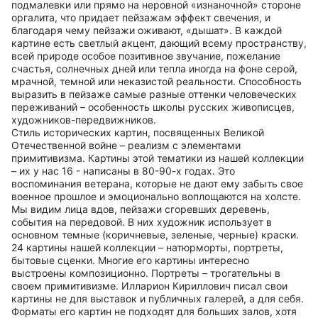
подмалевки или прямо на неровной «изнаночной» стороне
оргалита, что придает пейзажам эффект свечения, и
благодаря чему пейзажи оживают, «дышат». В каждой
картине есть светлый акцент, дающий всему пространству,
всей природе особое позитивное звучание, пожелание
счастья, солнечных дней или тепла иногда на фоне серой,
мрачной, темной или неказистой реальности. Способность
выразить в пейзаже самые разные оттенки человеческих
переживаний – особенность школы русских живописцев,
художников-передвижников.
Стиль исторических картин, посвященных Великой
Отечественной войне – реализм с элементами
примитивизма. Картины этой тематики из нашей коллекции
– их у нас 16 - написаны в 80-90-х годах. Это
воспоминания ветерана, которые не дают ему забыть свое
военное прошлое и эмоционально воплощаются на холсте.
Мы видим лица вдов, пейзажи сгоревших деревень,
события на передовой. В них художник использует в
основном темные (коричневые, зеленые, черные) краски.
24 картины нашей коллекции – натюрморты, портреты,
бытовые сценки. Многие его картины интересно
выстроены композиционно. Портреты – трогательны в
своем примитивизме. Илларион Кириллович писал свои
картины не для выставок и публичных галерей, а для себя.
Форматы его картин не подходят для больших залов, хотя