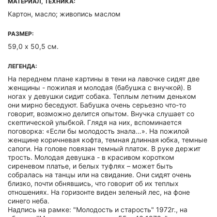
МАТЕРИАЛ, ТЕХНИКА:
Картон, масло; живопись маслом
РАЗМЕР:
59,0 х 50,5 см.
ЛЕГЕНДА:
На переднем плане картины в тени на лавочке сидят две
женщины - пожилая и молодая (бабушка с внучкой). В
ногах у девушки сидит собака. Теплым летним деньком
они мирно беседуют. Бабушка очень серьезно что-то
говорит, возможно делится опытом. Внучка слушает со
скептической улыбкой. Глядя на них, вспоминается
поговорка: «Если бы молодость знала…». На пожилой
женщине коричневая кофта, темная длинная юбка, темные
сапоги. На голове повязан темный платок. В руке держит
трость. Молодая девушка - в красивом коротком
сиреневом платье, и белых туфлях – может быть
собралась на танцы или на свидание. Они сидят очень
близко, почти обнявшись, что говорит об их теплых
отношениях. На горизонте виден зеленый лес, на фоне
синего неба.
Надпись на рамке: "Молодость и старость" 1972г., на