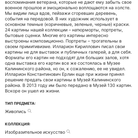
воспоминания ветерана, которые не дают ему забыть свое
военное прошлое и эмоционально воплощаются на холсте.
Мы видим лица вдов, пейзажи сгоревших деревень,
события на передовой. В них художник использует в
основном темные (коричневые, зеленые, черные) краски.
24 картины нашей коллекции – натюрморты, портреты,
бытовые сценки. Многие его картины интересно
выстроены композиционно. Портреты – трогательны в
своем примитивизме. Илларион Кириллович писал свои
картины не для выставок и публичных галерей, а для себя.
Форматы его картин не подходят для больших залов, хотя
одна выставка его картин все же состоялась в Музее
Калининского района, но он, к сожалению, ее не увидел.
Илларион Константинович Ерлин еще при жизни принял
решение предать свои картины в Музей Калининского
района. В 2013 году им было передано в Музей 130 картин.
Вскоре он ушел из жизни.
ТИП ПРЕДМЕТА:
Живопись
КОЛЛЕКЦИЯ:
Изобразительное искусство