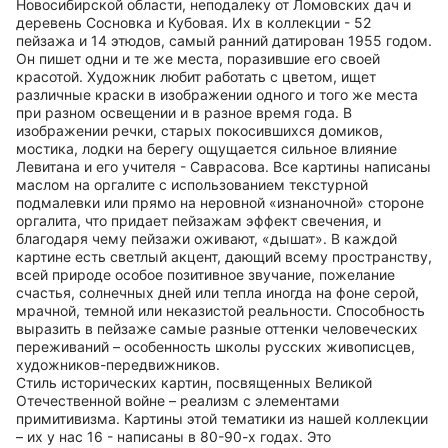
Новосибирской области, неподалеку от Ломовских дач и
деревень Сосновка и Кубовая. Их в коллекции - 52
пейзажа и 14 этюдов, самый ранний датирован 1955 годом.
Он пишет одни и те же места, поразившие его своей
красотой. Художник любит работать с цветом, ищет
различные краски в изображении одного и того же места
при разном освещении и в разное время года. В
изображении речки, старых покосившихся домиков,
мостика, лодки на берегу ощущается сильное влияние
Левитана и его учителя - Саврасова. Все картины написаны
маслом на оргалите с использованием текстурной
подмалевки или прямо на неровной «изнаночной» стороне
оргалита, что придает пейзажам эффект свечения, и
благодаря чему пейзажи оживают, «дышат». В каждой
картине есть светлый акцент, дающий всему пространству,
всей природе особое позитивное звучание, пожелание
счастья, солнечных дней или тепла иногда на фоне серой,
мрачной, темной или неказистой реальности. Способность
выразить в пейзаже самые разные оттенки человеческих
переживаний – особенность школы русских живописцев,
художников-передвижников.
Стиль исторических картин, посвященных Великой
Отечественной войне – реализм с элементами
примитивизма. Картины этой тематики из нашей коллекции
– их у нас 16 - написаны в 80-90-х годах. Это