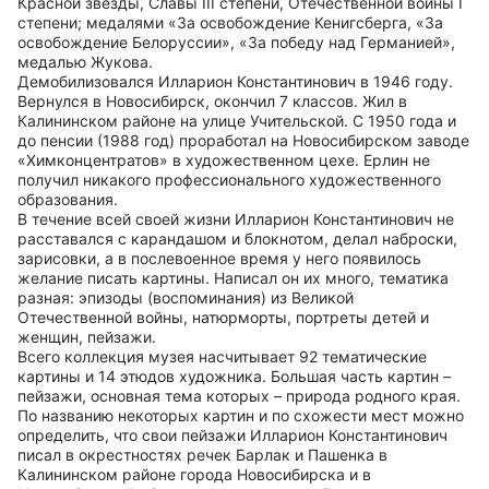
Красной звезды, Славы III степени, Отечественной войны I
степени; медалями «За освобождение Кенигсберга, «За
освобождение Белоруссии», «За победу над Германией»,
медалью Жукова.
Демобилизовался Илларион Константинович в 1946 году.
Вернулся в Новосибирск, окончил 7 классов. Жил в
Калининском районе на улице Учительской. С 1950 года и
до пенсии (1988 год) проработал на Новосибирском заводе
«Химконцентратов» в художественном цехе. Ерлин не
получил никакого профессионального художественного
образования.
В течение всей своей жизни Илларион Константинович не
расставался с карандашом и блокнотом, делал наброски,
зарисовки, а в послевоенное время у него появилось
желание писать картины. Написал он их много, тематика
разная: эпизоды (воспоминания) из Великой
Отечественной войны, натюрморты, портреты детей и
женщин, пейзажи.
Всего коллекция музея насчитывает 92 тематические
картины и 14 этюдов художника. Большая часть картин –
пейзажи, основная тема которых – природа родного края.
По названию некоторых картин и по схожести мест можно
определить, что свои пейзажи Илларион Константинович
писал в окрестностях речек Барлак и Пашенка в
Калининском районе города Новосибирска и в