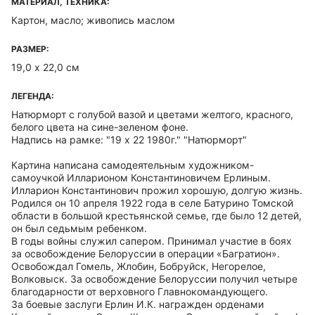
МАТЕРИАЛ, ТЕХНИКА:
Картон, масло; живопись маслом
РАЗМЕР:
19,0 х 22,0 см
ЛЕГЕНДА:
Натюрморт с голубой вазой и цветами желтого, красного,
белого цвета на сине-зеленом фоне.
Надпись на рамке: "19 х 22 1980г." "Натюрморт"
Картина написана самодеятельным художником-
самоучкой Илларионом Константиновичем Ерлиным.
Илларион Константинович прожил хорошую, долгую жизнь.
Родился он 10 апреля 1922 года в селе Батурино Томской
области в большой крестьянской семье, где было 12 детей,
он был седьмым ребенком.
В годы войны служил сапером. Принимал участие в боях
за освобождение Белоруссии в операции «Багратион».
Освобождал Гомель, Жлобин, Бобруйск, Негорелое,
Волковыск. За освобождение Белоруссии получил четыре
благодарности от верховного Главнокомандующего.
За боевые заслуги Ерлин И.К. награжден орденами