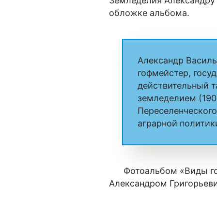
Земледелия Александру 
обложке альбома.
Александр Василь
гофмейстер, госуд
действительный т
земледелием (190
Переселенческого
аграрной политики
Фотоальбом «Виды горо
Александром Григорьеви