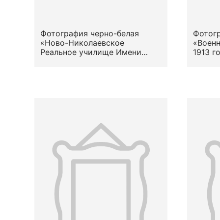
Фотография черно-белая
Фотогр
«Ново-Николаевское
«Военн
Реальное училище Имени
1913 г
Дома Романовых. // Класс
рисования. (Перед. Стена). //
1912-1913 год.». 1913 год.
Лабуц К.И.