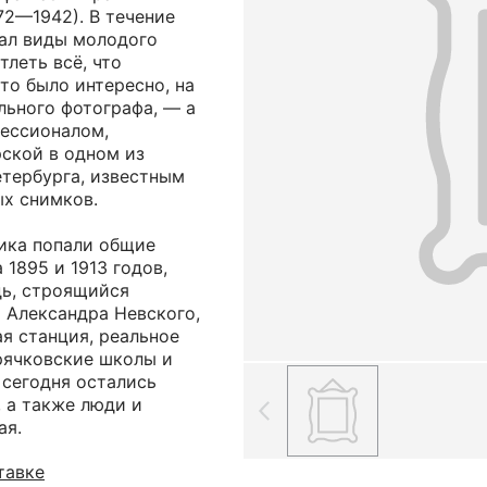
72—1942). В течение
мал виды молодого
тлеть всё, что
что было интересно, на
льного фотографа, — а
ессионалом,
ской в одном из
тербурга, известным
х снимков.
ика попали общие
1895 и 1913 годов,
ь, строящийся
 Александра Невского,
я станция, реальное
рячковские школы и
 сегодня остались
, а также люди и
ая.
тавке