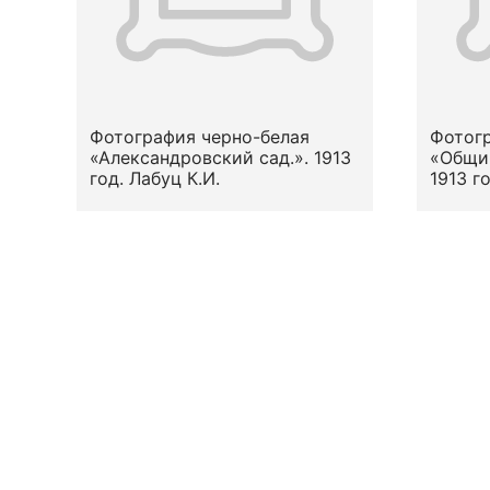
Фотография черно-белая
Фотогр
«Александровский сад.». 1913
«Общий
год. Лабуц К.И.
1913 г