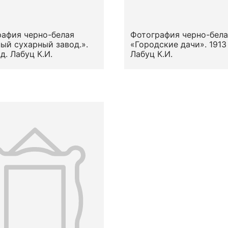
афия черно-белая
Фотография черно-бела
ый сухарный завод.».
«Городские дачи». 1913 
од. Лабуц К.И.
Лабуц К.И.