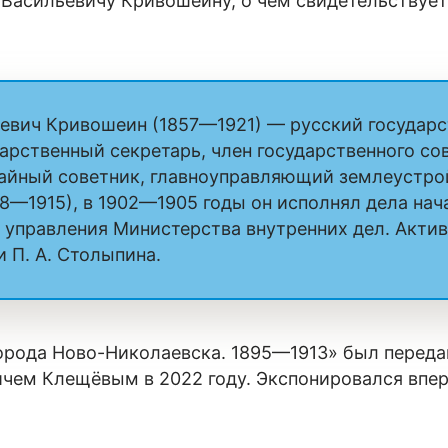
Васильевичу Кривошеину, о чём свидетельствует
евич Кривошеин (1857—1921) — русский государс
арственный секретарь, член государственного сов
айный советник, главноуправляющий землеустро
8—1915), в 1902—1905 годы он исполнял дела нач
 управления Министерства внутренних дел. Акти
 П. А. Столыпина.
да Ново-Николаевска. 1895—1913» был переда
чем Клещёвым в 2022 году. Экспонировался вперв