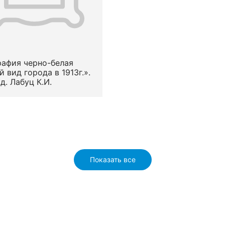
афия черно-белая
 вид города в 1913г.».
од. Лабуц К.И.
Показать все