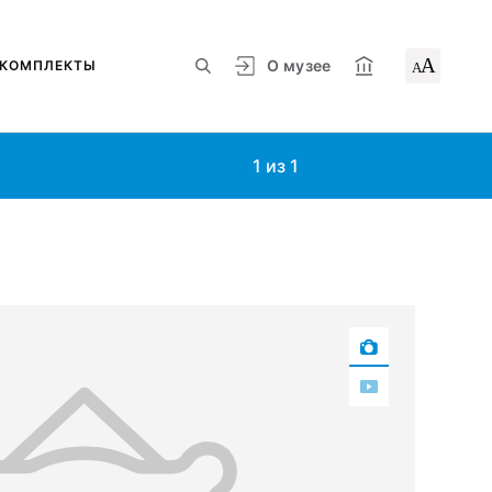
А
О музее
КОМПЛЕКТЫ
А
1
из
1