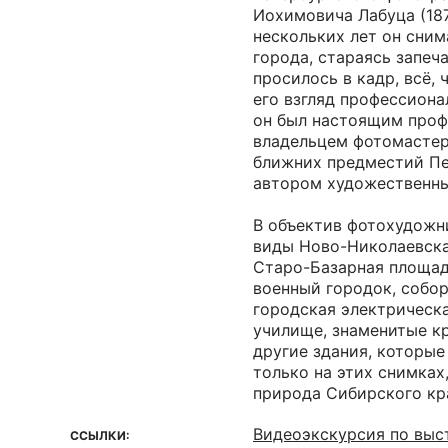
Иохимовича Лабуца (18
нескольких лет он сни
города, стараясь запеча
просилось в кадр, всё, 
его взгляд профессиона
он был настоящим проф
владельцем фотомастер
ближних предместий Пе
автором художественны
В объектив фотохудожн
виды Ново-Николаевска 
Старо-Базарная площад
военный городок, собор
городская электрическа
училище, знаменитые к
другие здания, которые
только на этих снимках
природа Сибирского кр
Видеоэкскурсия по выс
ССЫЛКИ: