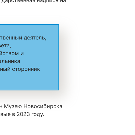
 дарственная надпись на
твенный деятель,
ета,
йством и
альника
вный сторонник
н Музею Новосибирска
ые в 2023 году.