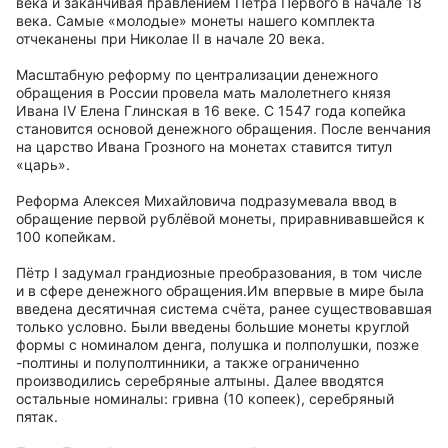
века и заканчивая правлением Петра Первого в начале 18
века. Самые «молодые» монеты нашего комплекта
отчеканены при Николае II в начале 20 века.
Масштабную реформу по централизации денежного
обращения в России провела мать малолетнего князя
Ивана IV Елена Глинская в 16 веке. С 1547 года копейка
становится основой денежного обращения. После венчания
на царство Ивана Грозного на монетах ставится титул
«царь».
Реформа Алексея Михайловича подразумевала ввод в
обращение первой рублёвой монеты, приравнивавшейся к
100 копейкам.
Пётр I задумал грандиозные преобразования, в том числе
и в сфере денежного обращения.Им впервые в мире была
введена десятичная система счёта, ранее существовавшая
только условно. Были введены большие монеты круглой
формы с номиналом денга, полушка и полполушки, позже
-полтины и полуполтинники, а также ограниченно
производились серебряные алтыны. Далее вводятся
остальные номиналы: гривна (10 копеек), серебряный
пятак.